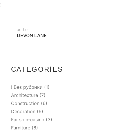
author
DEVON LANE
CATEGORIES
! Без рубрики
(1)
Architecture
(7)
Construction
(6)
Decoration
(6)
Fairspin-casino
(3)
Furniture
(6)