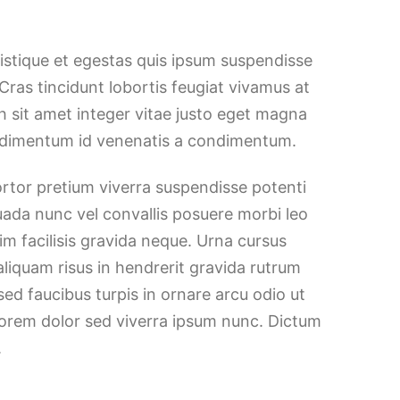
istique et egestas quis ipsum suspendisse
 Cras tincidunt lobortis feugiat vivamus at
bh sit amet integer vitae justo eget magna
ondimentum id venenatis a condimentum.
tortor pretium viverra suspendisse potenti
uada nunc vel convallis posuere morbi leo
m facilisis gravida neque. Urna cursus
aliquam risus in hendrerit gravida rutrum
sed faucibus turpis in ornare arcu odio ut
lorem dolor sed viverra ipsum nunc. Dictum
.