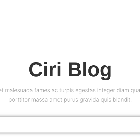
Ciri Blog
et malesuada fames ac turpis egestas integer diam qua
porttitor massa amet purus gravida quis blandit.