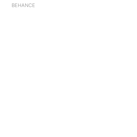
BEHANCE
MUZ 11, 2025
ino online Fairspin em Portugal: variedade de jogo