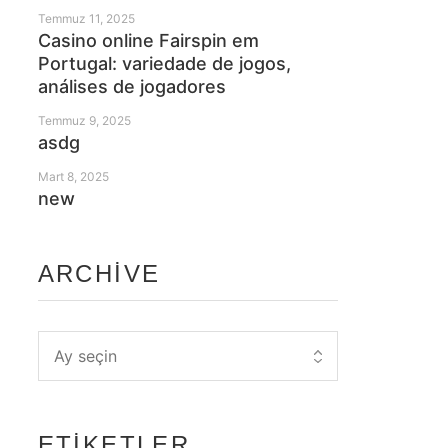
Temmuz 11, 2025
Casino online Fairspin em
Portugal: variedade de jogos,
análises de jogadores
Temmuz 9, 2025
asdg
Mart 8, 2025
new
ARCHIVE
ETIKETLER