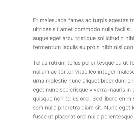
Et malesuada fames ac turpis egestas tr
ultrices sit amet commodo nulla facilisi.
augue eget arcu tristique sollicitudin ni
fermentum iaculis eu proin nibh nisl c
Tellus rutrum tellus pellentesque eu ut 
nullam ac tortor vitae leo integer males
urna molestie nunc aliquet bibendum eni
eget nunc scelerisque viverra mauris in 
quisque non tellus orci. Sed libero enim 
sem nulla pharetra diam sit. Nunc eget 
fusce ut placerat orci nulla pellentesque