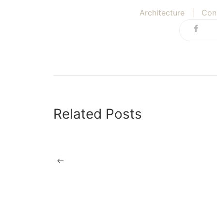
Architecture
|
Con
Related Posts
TEMMUZ 11, 2025
Fairspin para jogadores de Portugal: d
do usuário